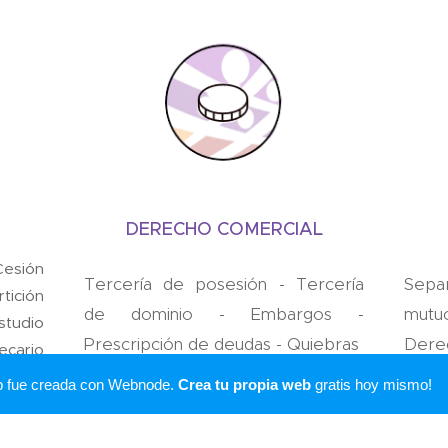
DERECHO COMERCIAL
Cesión
Tercería de posesión - Tercería
Separ
tición
de dominio - Embargos -
mutu
studio
Prescripción de deudas - Quiebras
Dere
ecario
dire
ación
b fue creada con Webnode.
Crea tu propia web
gratis hoy mismo!
Per
pate