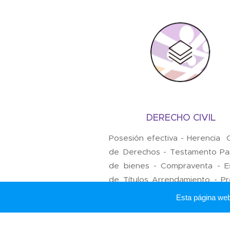
DERECHO CIVIL
Posesión efectiva - Herencia 
de Derechos - Testamento Par
de bienes - Compraventa - E
de Títulos Arrendamiento - Pr
Cambios de nombre Indemniz
Esta página we
de Perjuicios.