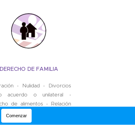
DERECHO DE FAMILIA
ación - Nulidad - Divorcios
o acuerdo o unilateral -
cho de alimentos - Relación
cta y regular- Cuidado
Comenzar
sonal - Impugnación de
rnidad Autorizaciones para