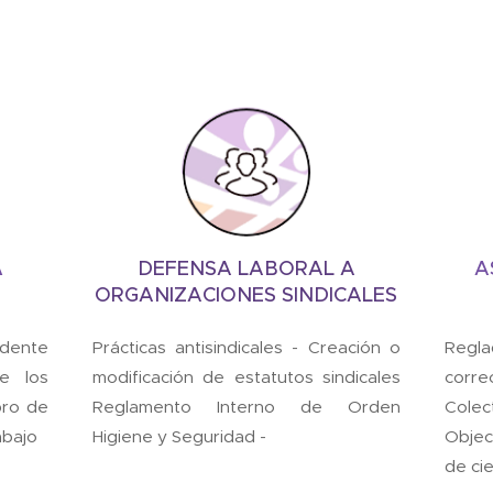
A
DEFENSA LABORAL A
A
ORGANIZACIONES SINDICALES
edente
Prácticas antisindicales - Creación o
Regla
e los
modificación de estatutos sindicales
corr
bro de
Reglamento Interno de Orden
Cole
abajo
Higiene y Seguridad -
Objec
de ci